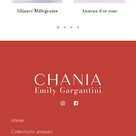
Ce
Alliance Millegrains
Anneau d’or rose
produit
a
plusieurs
variations.
Les
options
peuvent
être
choisies
sur
la
page
du
produit
Atelier
Collections uniques