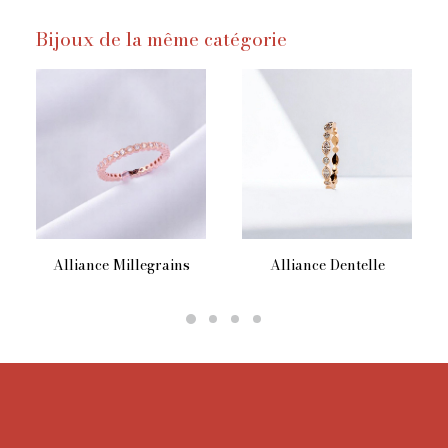
Bijoux de la même catégorie
Ce
Alliance Millegrains
Alliance Dentelle
produit
a
plusieurs
variations.
Les
options
peuvent
être
choisies
sur