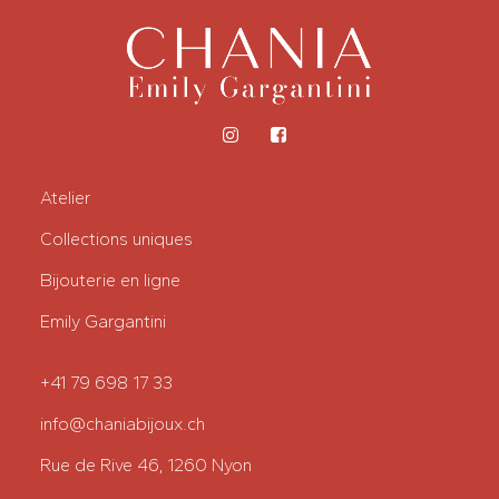
la
page
du
produit
Atelier
Collections uniques
Bijouterie en ligne
Emily Gargantini
+41 79 698 17 33
info@chaniabijoux.ch
Rue de Rive 46, 1260 Nyon