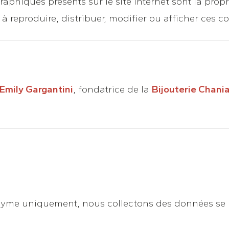
phiques présents sur le site internet sont la propr
 à reproduire, distribuer, modifier ou afficher ces c
Emily Gargantini
, fondatrice de la
Bijouterie Chani
onyme uniquement, nous collectons des données se 