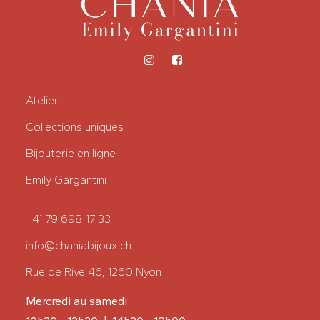
du
du
produit
produit
Atelier
Collections uniques
Bijouterie en ligne
Emily Gargantini
+41 79 698 17 33
info@chaniabijoux.ch
Rue de Rive 46, 1260 Nyon
Mercredi au samedi