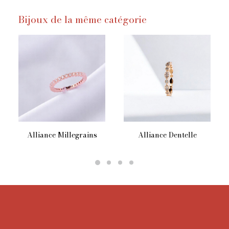
Bijoux de la même catégorie
Ce
Alliance Millegrains
Alliance Dentelle
produit
a
plusieurs
variations.
Les
options
peuvent
être
choisies
sur