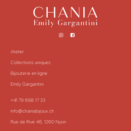
la
page
du
produit
Atelier
Collections uniques
Bijouterie en ligne
Emily Gargantini
+41 79 698 17 33
info@chaniabijoux.ch
Rue de Rive 46, 1260 Nyon