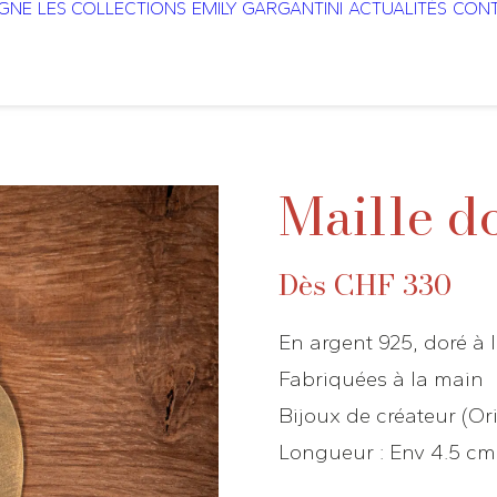
IGNE
LES COLLECTIONS
EMILY GARGANTINI
ACTUALITÉS
CONT
Maille d
Dès
CHF
330
En argent 925, doré à l’
Fabriquées à la main
Bijoux de créateur (Or
Longueur : Env 4.5 cm