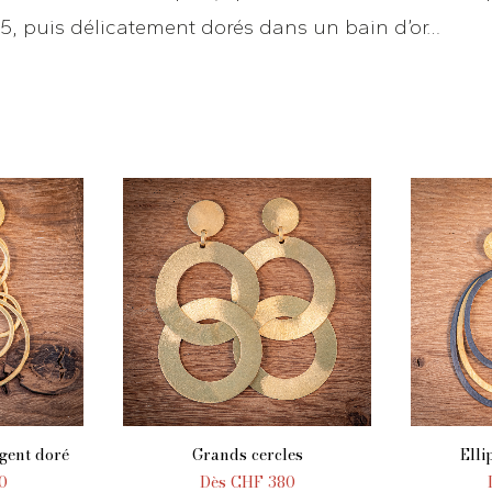
25, puis délicatement dorés dans un bain d’or…
gent doré
Grands cercles
Elli
NIER
AJOUTER AU PANIER
AJO
0
Dès
CHF
380