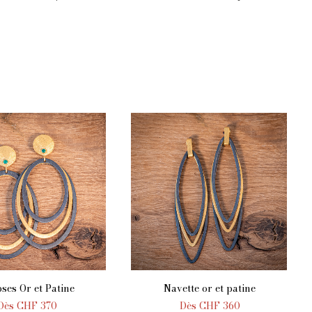
pses Or et Patine
Navette or et patine
UTER AU PANIER
AJOUTER AU PANIER
Dès
CHF
370
Dès
CHF
360