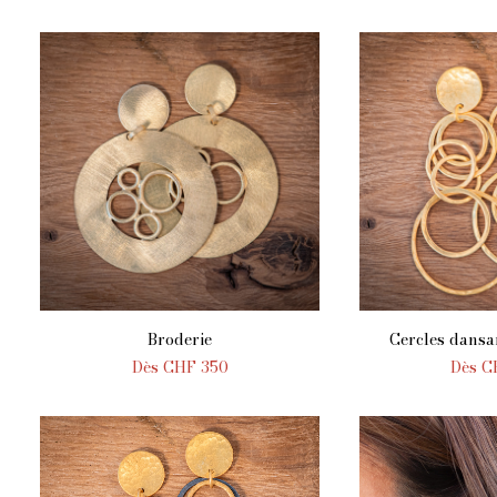
Broderie
Cercles dansa
AJOUTER AU PANIER
AJOUTER 
Dès
CHF
350
Dès
C