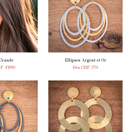
 Grande
Ellipses Argent et Or
AU PANIER
AJOUTER AU PANIER
HF
4'890
Dès
CHF
370