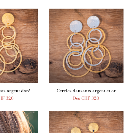
nts argent doré
Cercles dansants argent et or
AU PANIER
AJOUTER AU PANIER
HF
320
Dès
CHF
320