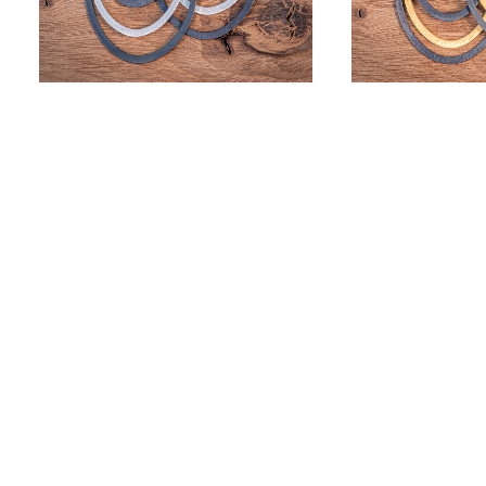
Ellipses Argent et Patine
Ellipses O
AJOUTER AU PANIER
AJOUTER 
Dès
CHF
370
Dès
C
RUPTURE DE STOCK