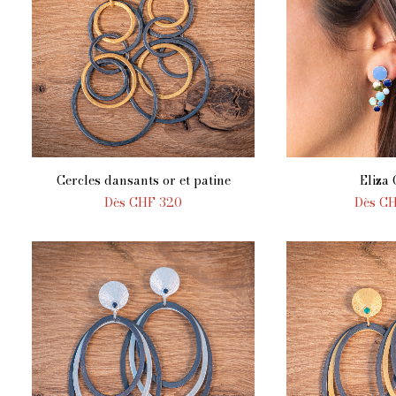
Cercles dansants or et patine
Eliza
AJOUTER AU PANIER
AJOUTER 
Dès
CHF
320
Dès
C