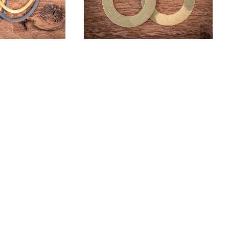
r et Patine
Grands cercles
AU PANIER
AJOUTER AU PANIER
HF
370
Dès
CHF
380